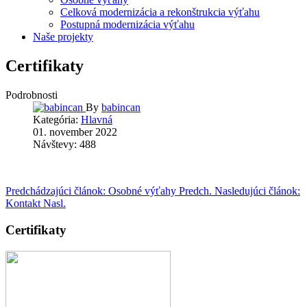
Celková modernizácia a rekonštrukcia výťahu
Postupná modernizácia výťahu
Naše projekty
Certifikaty
Podrobnosti
By
babincan
Kategória:
Hlavná
01. november 2022
Návštevy: 488
Predchádzajúci článok: Osobné výťahy
Predch.
Nasledujúci článok:
Kontakt
Nasl.
Certifikaty