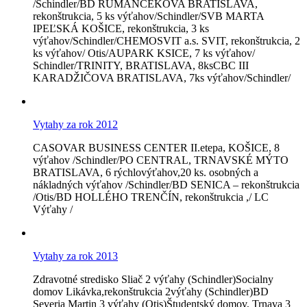
/Schindler/BD RUMANČEKOVA BRATISLAVA,
rekonštrukcia, 5 ks výťahov/Schindler/SVB MARTA
IPEĽSKÁ KOŠICE, rekonštrukcia, 3 ks
výťahov/Schindler/CHEMOSVIT a.s. SVIT, rekonštrukcia, 2
ks výťahov/ Otis/AUPARK KSICE, 7 ks výťahov/
Schindler/TRINITY, BRATISLAVA, 8ksCBC III
KARADŽIČOVA BRATISLAVA, 7ks výťahov/Schindler/
Vytahy za rok 2012
CASOVAR BUSINESS CENTER II.etepa, KOŠICE, 8
výťahov /Schindler/PO CENTRAL, TRNAVSKÉ MÝTO
BRATISLAVA, 6 rýchlovýťahov,20 ks. osobných a
nákladných výťahov /Schindler/BD SENICA – rekonštrukcia
/Otis/BD HOLLÉHO TRENČÍN, rekonštrukcia ,/ LC
Výťahy /
Vytahy za rok 2013
Zdravotné stredisko Sliač 2 výťahy (Schindler)Socialny
domov Likávka,rekonštrukcia 2výťahy (Schindler)BD
Severia Martin 3 výťahy (Otis)Študentský domov, Trnava 3