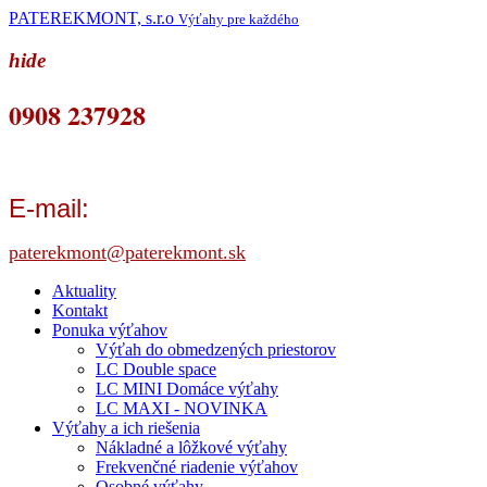
PATEREKMONT, s.r.o
Výťahy pre každého
hide
0908 237928
E-mail:
paterekmont@paterekmont.sk
Aktuality
Kontakt
Ponuka výťahov
Výťah do obmedzených priestorov
LC Double space
LC MINI Domáce výťahy
LC MAXI - NOVINKA
Výťahy a ich riešenia
Nákladné a lôžkové výťahy
Frekvenčné riadenie výťahov
Osobné výťahy