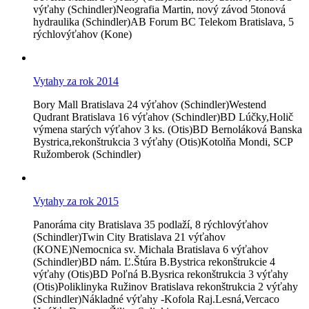
výťahy (Schindler)Neografia Martin, nový závod 5tonová
hydraulika (Schindler)AB Forum BC Telekom Bratislava, 5
rýchlovýťahov (Kone)
Vytahy za rok 2014
Bory Mall Bratislava 24 výťahov (Schindler)Westend
Qudrant Bratislava 16 výťahov (Schindler)BD Lúčky,Holič
výmena starých výťahov 3 ks. (Otis)BD Bernoláková Banska
Bystrica,rekonštrukcia 3 výťahy (Otis)Kotolňa Mondi, SCP
Ružomberok (Schindler)
Vytahy za rok 2015
Panoráma city Bratislava 35 podlaží, 8 rýchlovýťahov
(Schindler)Twin City Bratislava 21 výťahov
(KONE)Nemocnica sv. Michala Bratislava 6 výťahov
(Schindler)BD nám. Ľ.Štúra B.Bystrica rekonštrukcie 4
výťahy (Otis)BD Poľná B.Bysrica rekonštrukcia 3 výťahy
(Otis)Poliklinyka Ružinov Bratislava rekonštrukcia 2 výťahy
(Schindler)Nákladné výťahy -Kofola Raj.Lesná,Vercaco