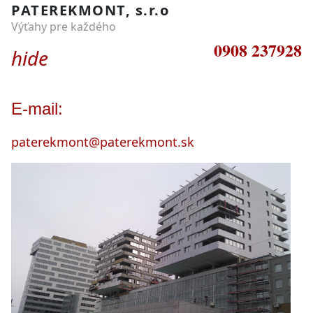
PATEREKMONT, s.r.o
Výťahy pre každého
0908 237928
hide
E-mail:
paterekmont@paterekmont.sk