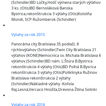
(Schindler)BD Lúčky,Holič výmena starých výťahov
3 ks. (Otis)BD Bernoláková Banska
Bystrica,rekonštrukcia 3 výťahy (Otis)Kotolňa
Mondi, SCP Ružomberok (Schindler)
Vytahy za rok 2015
Panoráma city Bratislava 35 podlaží, 8
rýchlovýťahov (Schindler)Twin City Bratislava 21
výťahov (KONE)Nemocnica sv. Michala Bratislava 6
výťahov (Schindler)BD nám. Ľ.Štúra B.Bystrica
rekonštrukcie 4 výťahy (Otis)BD Poľná B.Bysrica
rekonštrukcia 3 výťahy (Otis)Poliklinyka Ružinov
Bratislava rekonštrukcia 2 výťahy
(Schindler)Nákladné výťahy -Kofola
Raj.Lesná,Vercaco Hnúšťa,Drevona Žilina Solinki
Vytahy za rok 2016