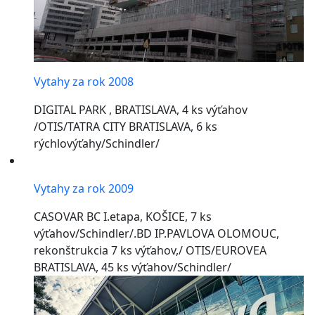
Vytahy za rok 2008
DIGITAL PARK , BRATISLAVA, 4 ks výťahov
/OTIS/TATRA CITY BRATISLAVA, 6 ks
rýchlovýťahy/Schindler/
Vytahy za rok 2009
CASOVAR BC I.etapa, KOŠICE, 7 ks
výťahov/Schindler/.BD IP.PAVLOVA OLOMOUC,
rekonštrukcia 7 ks výťahov,/ OTIS/EUROVEA
BRATISLAVA, 45 ks výťahov/Schindler/