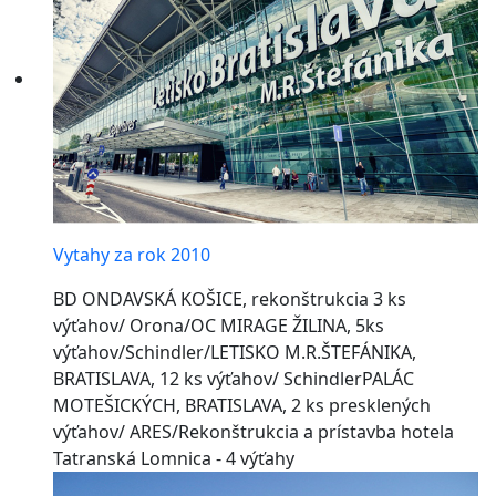
Vytahy za rok 2010
BD ONDAVSKÁ KOŠICE, rekonštrukcia 3 ks
výťahov/ Orona/OC MIRAGE ŽILINA, 5ks
výťahov/Schindler/LETISKO M.R.ŠTEFÁNIKA,
BRATISLAVA, 12 ks výťahov/ SchindlerPALÁC
MOTEŠICKÝCH, BRATISLAVA, 2 ks presklených
výťahov/ ARES/Rekonštrukcia a prístavba hotela
Tatranská Lomnica - 4 výťahy